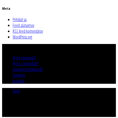
Meta
Prihlásiť sa
Feed záznamov
RSS feed komentárov
WordPress.org
Prečo investovať?
Prečo s Invest4Life?
Investičný profesionál?
Stratégie
Kontakty
Úvod
/
invest4lif
invest4lif