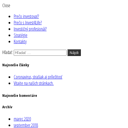
Close
Prečo investovať?
Prečo s Invest4Life?
Investičný profesionál?
Stratégie
Kontakty
Hľadať:
Najnovšie články
Coronavirus, strašiak aj príležitosť
Vitajte na našich stránkach.
Najnovšie komentáre
Archív
marec 2020
september 2018