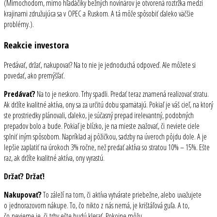
(Mimochodom, mimo hľadáčiky bežných novinárov je otvorená roztržka medzi
krajinami združujúca sa v OPEC a Ruskom. A tá môže spôsobiť ďaleko väčšie
problémy.).
Reakcie investora
Predávať, držať, nakupovať? Na to nie je jednoduchá odpoveď. Ale môžete si
povedať, ako premýšľať.
Predávať?
Na to je neskoro. Trhy spadli. Predať teraz znamená realizovať stratu.
Ak držíte kvalitné aktíva, ony sa za určitú dobu spamätajú. Pokiaľ je váš cieľ, na ktorý
ste prostriedky plánovali, ďaleko, je súčasný prepad irelevantný, podobných
prepadov bolo a bude. Pokiaľ je blízko, je na mieste zvažovať, či neviete ciele
splniť iným spôsobom. Napríklad aj pôžičkou, sadzby na úveroch pôjdu dole. A je
lepšie zaplatiť na úrokoch 3% ročne, než predať aktíva so stratou 10% – 15%. Ešte
raz, ak držíte kvalitné aktíva, ony vyrastú.
Držať? Držať!
Nakupovať?
To záleží na tom, či aktíva vytvárate priebežne, alebo uvažujete
o jednorazovom nákupe. To, čo nikto z nás nemá, je krištáľová guľa. A to,
čo nevieme je, či trhy ešte budú klesať. Pokojne môžu.