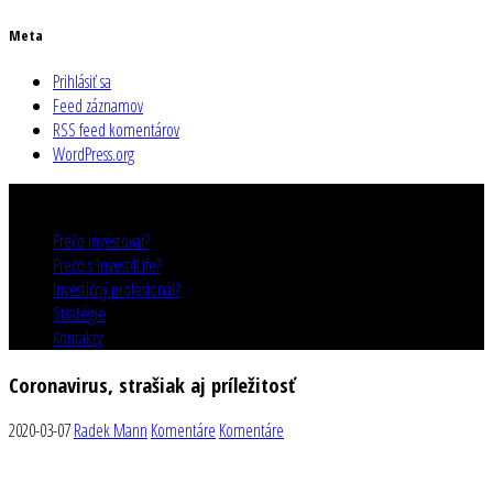
Meta
Prihlásiť sa
Feed záznamov
RSS feed komentárov
WordPress.org
Prečo investovať?
Prečo s Invest4Life?
Investičný profesionál?
Stratégie
Kontakty
Coronavirus, strašiak aj príležitosť
2020-03-07
Radek Mann
Komentáre
Komentáre