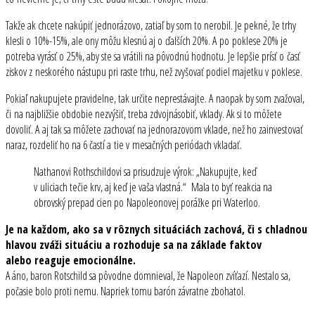
Takže ak chcete nakúpiť jednorázovo, zatiaľ by som to nerobil. Je pekné, že trhy
klesli o 10%-15%, ale ony môžu klesnú aj o ďalších 20%. A po poklese 20% je
potreba vyrásť o 25%, aby ste sa vrátili na pôvodnú hodnotu. Je lepšie prísť o časť
ziskov z neskorého nástupu pri raste trhu, než zvyšovať podiel majetku v poklese.
Pokiaľ nakupujete pravidelne, tak určite neprestávajte. A naopak by som zvažoval,
či na najbližšie obdobie nezvýšiť, treba zdvojnásobiť, vklady. Ak si to môžete
dovoliť. A aj tak sa môžete zachovať na jednorazovom vklade, než ho zainvestovať
naraz, rozdeliť ho na 6 častí a tie v mesačných periódach vkladať.
Nathanovi Rothschildovi sa prisudzuje výrok: „Nakupujte, keď
v uliciach tečie krv, aj keď je vaša vlastná.“ Mala to byť reakcia na
obrovský prepad cien po Napoleonovej porážke pri Waterloo.
Je na každom, ako sa v rôznych situáciách zachová, či s chladnou
hlavou zváži situáciu a rozhoduje sa na základe faktov
alebo reaguje emocionálne.
A áno, baron Rotschild sa pôvodne domnieval, že Napoleon zvíťazí. Nestalo sa,
počasie bolo proti nemu. Napriek tomu barón závratne zbohatol.