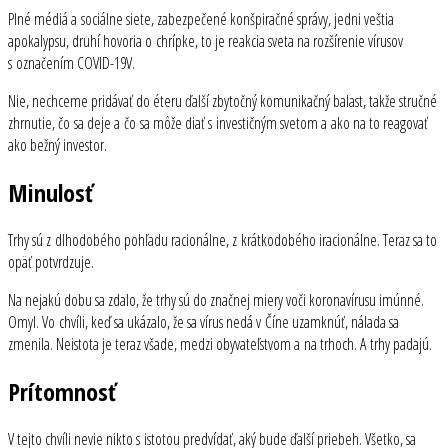
Plné médiá a sociálne siete, zabezpečené konšpiračné správy, jedni veštia
apokalypsu, druhí hovoria o chrípke, to je reakcia sveta na rozšírenie vírusov
s označením COVID-19V.
Nie, nechceme pridávať do éteru ďalší zbytočný komunikačný balast, takže stručné
zhrnutie, čo sa deje a čo sa môže diať s investičným svetom a ako na to reagovať
ako bežný investor.
Minulosť
Trhy sú z dlhodobého pohľadu racionálne, z krátkodobého iracionálne. Teraz sa to
opäť potvrdzuje.
Na nejakú dobu sa zdalo, že trhy sú do značnej miery voči koronavírusu imúnné.
Omyl. Vo chvíli, keď sa ukázalo, že sa vírus nedá v Číne uzamknúť, nálada sa
zmenila. Neistota je teraz všade, medzi obyvateľstvom a na trhoch. A trhy padajú.
Prítomnosť
V tejto chvíli nevie nikto s istotou predvídať, aký bude ďalší priebeh. Všetko, sa