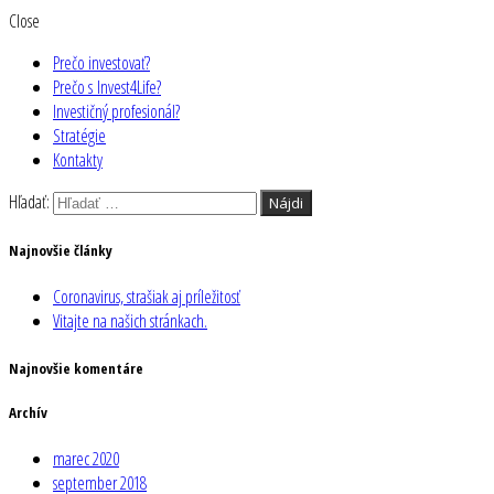
Close
Prečo investovať?
Prečo s Invest4Life?
Investičný profesionál?
Stratégie
Kontakty
Hľadať:
Najnovšie články
Coronavirus, strašiak aj príležitosť
Vitajte na našich stránkach.
Najnovšie komentáre
Archív
marec 2020
september 2018