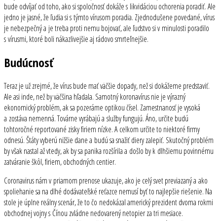
bude odvíjať od toho, ako si spoločnosť dokáže s likvidáciou ochorenia poradiť. Ale
jedno je jasné, že ľudia si s týmto vírusom poradia. Zjednodušene povedané, vírus
je nebezpečný a je treba proti nemu bojovať, ale ľudstvo si v minulosti poradilo
s vírusmi, ktoré boli nákazlivejšie aj rádovo smrteľnejšie.
Budúcnosť
Teraz je už zrejmé, že vírus bude mať väčšie dopady, než si dokážeme predstaviť.
Ale asi inde, než by väčšina hľadala. Samotný koronavírus nie je výrazný
ekonomický problém, ak sa pozeráme optikou čísel. Zamestnanosť je vysoká
a zostáva nemenná. Továrne vyrábajú a služby fungujú. Áno, určite budú
tohtoročné reportované zisky firiem nízke. A celkom určite to niektoré firmy
odnesú. Štáty vyberú nižšie dane a budú sa snažiť diery zalepiť. Skutočný problém
by však nastal až vtedy, ak by sa panika rozšírila a došlo by k dlhšiemu povinnému
zatváranie škôl, firiem, obchodných centier.
Coronavirus nám v priamom prenose ukazuje, ako je celý svet previazaný a ako
spoliehanie sa na dlhé dodávateľské reťazce nemusí byť to najlepšie riešenie. Na
stole je úplne reálny scenár, že to čo nedokázal americký prezident dvoma rokmi
obchodnej vojny s Čínou zvládne nedovarený netopier za tri mesiace.